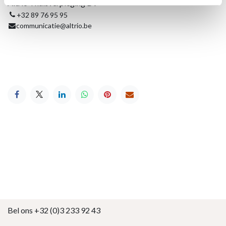
Altrio Thuisverpleging BV
+32 89 76 95 95
communicatie@altrio.be
Bel ons +32 (0)3 233 92 43