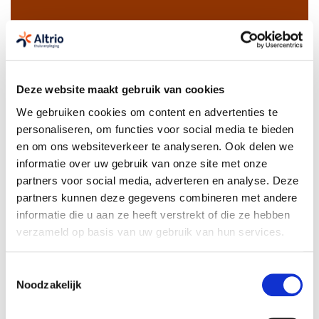
🌟 Workshop Verpleegconsulten en Zorgplannen 🌟
📅 Datum: 16/06/2026
Deze website maakt gebruik van cookies
We gebruiken cookies om content en advertenties te
🕑 Tijd: 14u00 – 16u00
personaliseren, om functies voor social media te bieden
📍 Locatie: Kantoor Altrio Antwerpen – Cadix
en om ons websiteverkeer te analyseren. Ook delen we
informatie over uw gebruik van onze site met onze
Tijdens deze workshop gaan we praktisch aan de slag rond
partners voor social media, adverteren en analyse. Deze
verpleegconsulten en zorgplannen.
partners kunnen deze gegevens combineren met andere
informatie die u aan ze heeft verstrekt of die ze hebben
💡 Bijscholingsuren worden voorzien.
verzameld op basis van uw gebruik van hun services.
🥪 Broodjes inbegrepen!
Toestemmingsselectie
Want samen leren is zoveel leuker dan alleen 😊
Noodzakelijk
Datum & Tijd