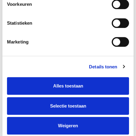
Voorkeuren
dinsdag 16 juni 2026
14:00
16:00
(
Europe/Brussels
)
Statistieken
Toevoegen aan Agenda
Marketing
Locatie
Altrio Thuisverpleging BV
Details tonen
Kempenstraat 100 bus 8
2030 Antwerpen
België
Alles toestaan
+32 89 76 95 95
communicatie@altrio.be
Selectie toestaan
Bekom de routebeschrijving
Weigeren
Organisator